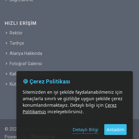
HIZLI ERIŞIM
Rektör
Tarihçe
Alanya Hakkında
Fotoğraf Galerisi
Kalite Güvence Sistemi
🍪 Çerez Politikası
Kütüphane
Sitemizden en iyi şekilde faydalanabilmeniz için
amaçlarla sınırlı ve gizliliğe uygun şekilde çerez
konumlandırmaktayız. Detaylı bilgi için
Çerez
Politikamızı
inceleyebilirsiniz.
Detaylı Bilgi
Anladım
© 2020 Alanya Üniversitesi. Sitedeki içeriklerin tüm hakkı saklıdır.
Powered by