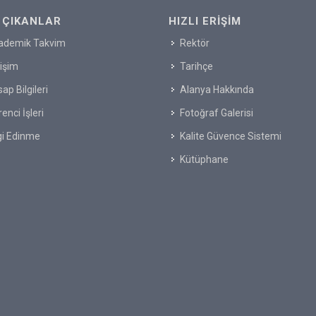
 ÇIKANLAR
HIZLI ERIŞIM
ademik Takvim
Rektör
tişim
Tarihçe
ap Bilgileri
Alanya Hakkında
enci İşleri
Fotoğraf Galerisi
gi Edinme
Kalite Güvence Sistemi
Kütüphane