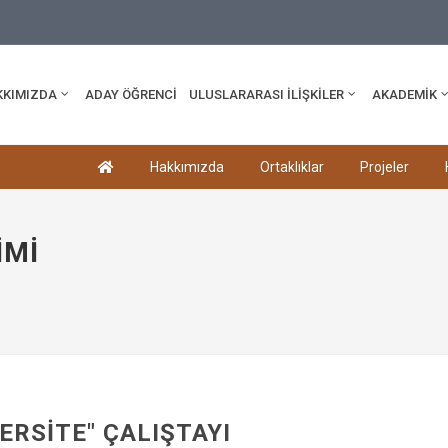
edu.tr
KKIMIZDA
ADAY ÖĞRENCİ
ULUSLARARASI İLİŞKİLER
AKADEMİK
Hakkımızda
Ortaklıklar
Projeler
IMI
ERSITE" ÇALIŞTAYI