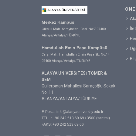
ÖNE
Ak
Merkez Kampüs
İle
Cikcilli Mah. Saraybeleni Cad. No:7 07400
Alanya/Antalya/TÜRKİYE
Hes
Hamdullah Emin Paşa Kampüsü
Öğr
Çarşı Mah. Hamdullah Emin Paşa Sk. No:14
Bil
07400 Alanya/Antalya/TÜRKİYE
ALANYA ÜNİVERSİTESİ TÖMER &
SEM
Güllerpınarı Mahallesi Saraçoğlu Sokak
No: 11
ALANYA/ANTALYA/TÜRKİYE
E-Posta:
info@alanyauniversity.edu.tr
TEL : +90 242 513 69 69 / 3500 (santral)
FAKS: +90 242 513 69 66