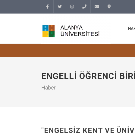
Facebook
Twitter
Instagram
(+90
info@alanyauniversity.
İletişim
HA
242)
513 69
69
ENGELLI ÖĞRENCI BIR
Haber
"ENGELSIZ KENT VE ÜNIV