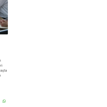
n
ri
Başta
e