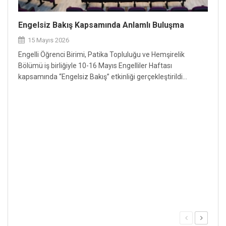
Engelsiz Bakış Kapsamında Anlamlı Buluşma
Otizm
15 Mayıs 2026
02 
Engelli Öğrenci Birimi, Patika Topluluğu ve Hemşirelik
Alany
Bölümü iş birliğiyle 10-16 Mayıs Engelliler Haftası
Bölüm
kapsamında “Engelsiz Bakış” etkinliği gerçekleştirildi...
Farkı